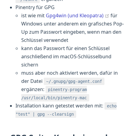
Pinentry für GPG
open in ne
ist wie mit
Gpg4win (und Kleopatra)
für
Windows unter anderem ein grafisches Pop-
Up zum Passwort eingeben, wenn man den
Schlüssel verwendet
kann das Passwort für einen Schlüssel
anschließend im macOS-Schlüsselbund
sichern
muss aber noch aktiviert werden, dafür in
der Datei
~/.gnupg/gpg-agent.conf
ergänzen:
pinentry-program
/usr/local/bin/pinentry-mac
Installation kann getestet werden mit:
echo
"test" | gpg --clearsign