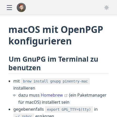
macOS mit OpenPGP
konfigurieren
Um GnuPG im Terminal zu
benutzen
mit
brew install gnupg pinentry-mac
installieren
open in new window
dazu muss
Homebrew
(ein Paketmanager
für macOS) installiert sein
gegebenenfalls
in
export GPG_TTY=$(tty)
ergänzen
~/.zshrc